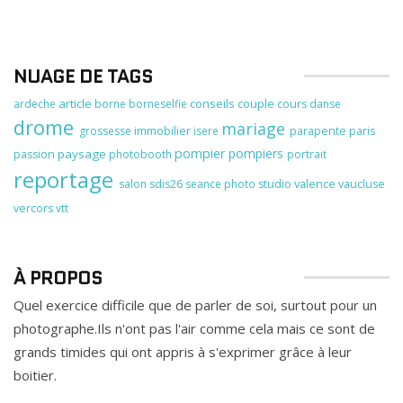
NUAGE DE TAGS
article
conseils
couple
ardeche
borne
borneselfie
cours
danse
drome
mariage
immobilier
grossesse
isere
parapente
paris
pompier
pompiers
paysage
passion
photobooth
portrait
reportage
valence
salon
sdis26
seance photo
studio
vaucluse
vercors
vtt
À PROPOS
Quel exercice difficile que de parler de soi, surtout pour un
photographe.Ils n'ont pas l'air comme cela mais ce sont de
grands timides qui ont appris à s'exprimer grâce à leur
boitier.