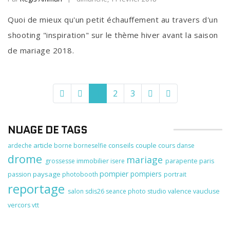
Quoi de mieux qu'un petit échauffement au travers d'un
shooting "inspiration" sur le thème hiver avant la saison
de mariage 2018.
1
2
3
NUAGE DE TAGS
article
conseils
couple
ardeche
borne
borneselfie
cours
danse
drome
mariage
immobilier
grossesse
isere
parapente
paris
pompier
pompiers
paysage
passion
photobooth
portrait
reportage
valence
salon
sdis26
seance photo
studio
vaucluse
vercors
vtt