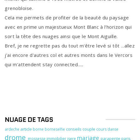
grenobloise.
Cela me permets de profiter de la beauté du paysage
avec en prime un majestueux Mont Blanc à l'horizon qui
sort la tête des nuages ainsi que le Mont Aiguille.
Bref, je ne regrette pas du tout m'être levé si tôt ...allez
j'ai encore d'autres col et autres monts dans le Vercors
qui m'attendent stay connected.....
NUAGE DE TAGS
article
conseils
couple
ardeche
borne
borneselfie
cours
danse
drome
mariage
immobilier
grossesse
isere
parapente
paris