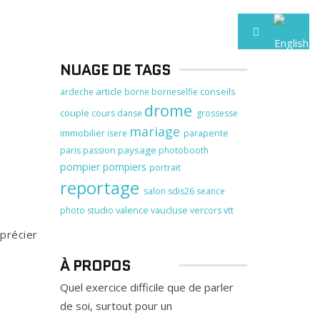
NUAGE DE TAGS
article
conseils
ardeche
borne
borneselfie
drome
couple
cours
danse
grossesse
mariage
immobilier
isere
parapente
paysage
paris
passion
photobooth
pompier
pompiers
portrait
reportage
salon
sdis26
seance
valence
photo
studio
vaucluse
vercors
vtt
pprécier
À PROPOS
Quel exercice difficile que de parler
de soi, surtout pour un