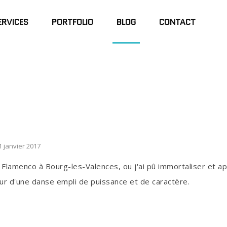
ERVICES
PORTFOLIO
BLOG
CONTACT
1 janvier 2017
e Flamenco à Bourg-les-Valences, ou j'ai pû immortaliser et a
ur d'une danse empli de puissance et de caractère.