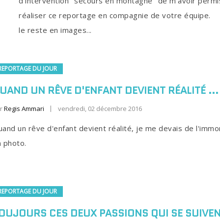
d'intervention "secours en montagne" de m'avoir permi
réaliser ce reportage en compagnie de votre équipe.
le reste en images...
REPORTAGE DU JOUR
UAND UN RÊVE D'ENFANT DEVIENT RÉALITÉ ...
r
Regis Ammari
vendredi, 02 décembre 2016
and un rêve d'enfant devient réalité, je me devais de l'immor
 photo.
REPORTAGE DU JOUR
OUJOURS CES DEUX PASSIONS QUI SE SUIVENT