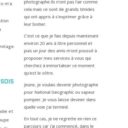
photographe.Ils n'ont pas l'air comme
to m'a
cela mais ce sont de grands timides
qui ont appris à s'exprimer grâce à
ation
leur boitier.
u
C'est ce que je fais depuis maintenant
environ 20 ans à titre personnel et
mitage.
puis un jour des amis m'ont poussé à
proposer mes services à vous qui
cherchez à immortaliser ce moment
qu'est le vôtre.
SDIS
Jeune, je voulais devenir photographe
pour National Geographic ou sapeur
pompier. Je vous laisse deviner dans
quelle voie j'ai terminé.
ndie et
En tout cas, je ne regrette en rien ce
roupe
parcours car j'ai commencé, dans le