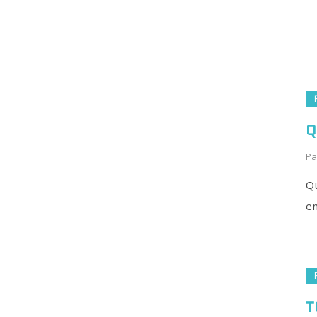
Q
Pa
Qu
en
T