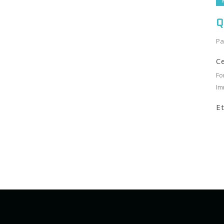
Q
Pa
Ce
Fo
Im
Et