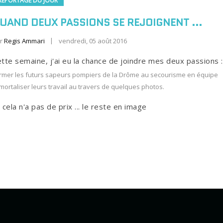
REPORTAGE DU JOUR
UAND DEUX PASSIONS SE REJOIGNENT ...
r
Regis Ammari
vendredi, 05 août 2016
tte semaine, j'ai eu la chance de joindre mes deux passions :
rmer les futurs sapeurs pompiers de la Drôme au secourisme en équipe
mortaliser leurs travail au travers de quelques photos.
 cela n'a pas de prix ... le reste en image