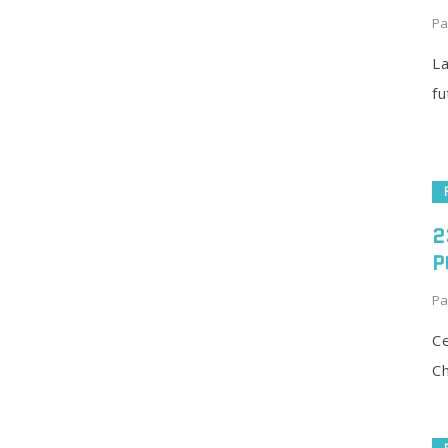
Pa
La
fu
2
P
Pa
Ce
Ch