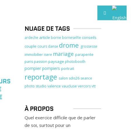
NUAGE DE TAGS
article
conseils
ardeche
borne
borneselfie
drome
couple
cours
danse
grossesse
mariage
immobilier
isere
parapente
paysage
paris
passion
photobooth
pompier
pompiers
portrait
reportage
salon
sdis26
seance
URS
valence
photo
studio
vaucluse
vercors
vtt
E
E
À PROPOS
Quel exercice difficile que de parler
de soi, surtout pour un